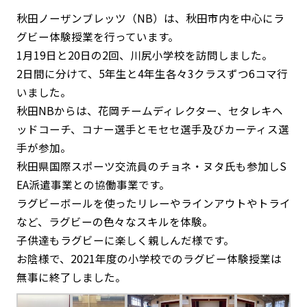
秋田ノーザンブレッツ（
NB
）は、秋田市内を中心にラ
グビー体験授業を行っています。
1月
19
日と
20
日の
2
回、川尻小学校を訪問しました。
2日間に分けて、
5
年生と
4
年生各々
3
クラスずつ
6
コマ行
いました。
秋田
NB
からは、花岡チームディレクター、セタレキヘ
ッドコーチ、コナー選手とモセセ選手及びカーティス選
手が参加。
秋田県国際スポーツ交流員のチョネ・ヌタ氏も参加し
S
EA
派遣事業との協働事業です。
ラグビーボールを使ったリレーやラインアウトやトライ
など、ラグビーの色々なスキルを体験。
子供達もラグビーに楽しく親しんだ様です。
お陰様で、
2021
年度の小学校でのラグビー体験授業は
無事に終了しました。